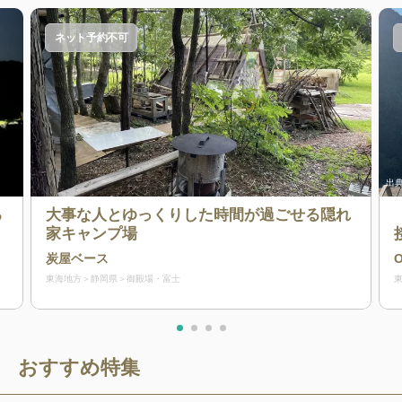
ネット予約不可
出典
る
大事な人とゆっくりした時間が過ごせる隠れ
家キャンプ場
炭屋ベース
東海地方
静岡県
御殿場・富士
おすすめ特集