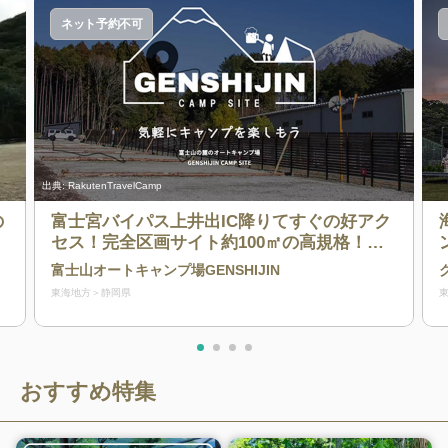
ネット予約不可
出典:
RakutenTravelCamp
の
富士宮バイパス上井出IC降りてすぐの好アク
セス！完全区画サイト約100㎡の高規格！夏
でも涼しく快適！水周りの綺麗さが自慢のキ
富士山オートキャンプ場GENSHIJIN
ャンプ場です(^^)
東海地方
静岡県
おすすめ特集