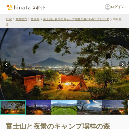
ログイン
TOP
東海地方
静岡県
富士山と夜景のキャンプ場桂の森CAMPERSFIELD
周辺施
設
富士山と夜景のキャンプ場桂の森