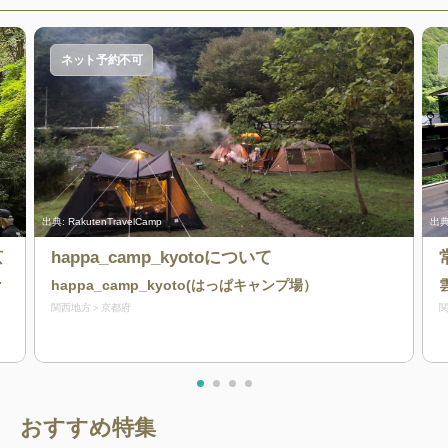
ネット予約不可
出典:
RakutenTravelCamp
出典
京
happa_camp_kyotoについて
都
happa_camp_kyoto(はっぱキャンプ場）
関西地方
京都府
おすすめ特集