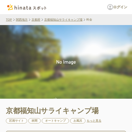
ログイン
TOP
関西地方
京都府
京都福知山サライキャンプ場
料金
京都福知山サライキャンプ場
区画サイト
林間
オートキャンプ
お風呂
もっと見る