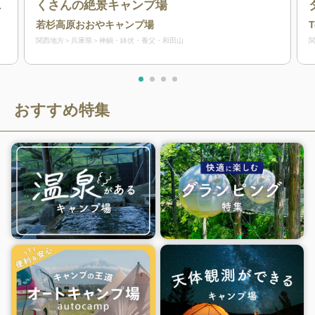
ン
くさんの絶景キャンプ場
若杉高原おおやキャンプ場
関西地方
兵庫県
神鍋・鉢伏・養父・和田山
おすすめ特集