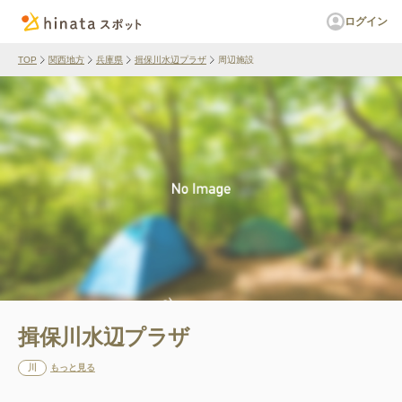
ログイン
TOP
関西地方
兵庫県
揖保川水辺プラザ
周辺施設
揖保川水辺プラザ
川
もっと見る