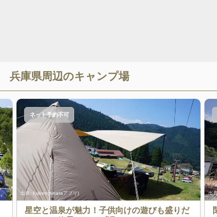
兵庫県
周辺のキャンプ場
ネット予約不可
出典:
fujiken(hinataアプリ)
出典
星空と温泉が魅力！子供向けの遊びも盛りだ