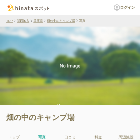
ログイン
TOP
関西地方
兵庫県
畑の中のキャンプ場
写真
畑の中のキャンプ場
トップ
写真
口コミ
料金
周辺施設