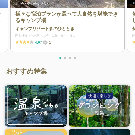
出典:
Masa(hinataアプリ)
出典
シ
様々な宿泊プランが選べて大自然を堪能でき
ャ
るキャンプ場
キャンプリゾート森のひととき
関西地方
兵庫県
尼崎・宝塚・三田・篠山
4.67
1
おすすめ特集