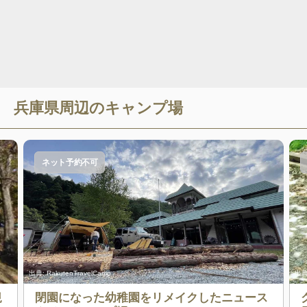
兵庫県
周辺のキャンプ場
ネット予約不可
出典:
RakutenTravelCamp
出典
規
閉園になった幼稚園をリメイクしたニュース