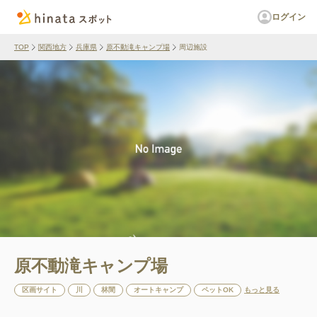
ログイン
TOP
関西地方
兵庫県
原不動滝キャンプ場
周辺施設
原不動滝キャンプ場
区画サイト
川
林間
オートキャンプ
ペットOK
もっと見る