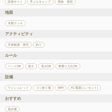
区画サイト
手ぶらキャンプ
団体・貸切
地面
木製デッキ
アクティビティ
天体観測・星空
釣り
ルール
ペットOK
直火
花火OK
車乗り入れOK
設備
ウォシュレット
ゴミ捨て場
WiFi
AC電源(コンセント)
おすすめ
高評価