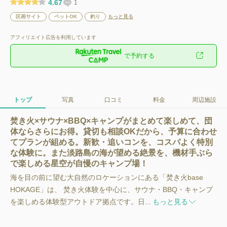
4.67
1
区画サイト
ペットOK
釣り
もっと見る
アフィリエイト広告を利用しています
で予約する
トップ
写真
口コミ
料金
周辺施設
焚き火×サウナ×BBQ×キャンプがまとめて楽しめて、団
体ならさらにお得。貸切も相談OKだから、予算に合わせ
てプランが組める。新歓・追いコンを、コスパよく特別
な体験に。また淡路島の海が望める絶景を、機材手ぶら
で楽しめる星空が自慢のキャンプ場！
海を目の前に望む大自然のロケーションにある「焚き火base
HOKAGE」は、 焚き火体験を中心に、サウナ・BBQ・キャンプ
を楽しめる体験型アウトドア拠点です。日...
もっと見る