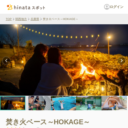
ログイン
TOP
関西地方
兵庫県
焚き火ベース～HOKAGE～
焚き火ベース～HOKAGE～