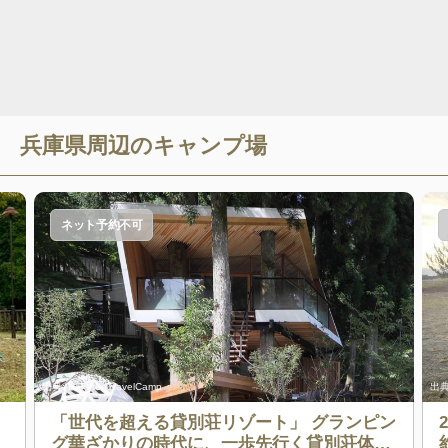
兵庫県
周辺のキャンプ場
ネット予約不可
出典:
RakutenTravelCamp
出典
「世代を超える貸別荘リゾート」 グランピン
グ華ざかりの時代に、一歩先行く貸別荘体験