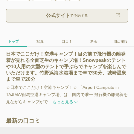
公式サイト
で予約する
トップ
写真
口コミ
料金
周辺施設
日本でここだけ！空港キャンプ！目の前で飛行機の離発
着が見れる全面芝生のキャンプ場！Snowpeakのテント
や10人用の大型のテントで手ぶらでキャンプを楽しんで
いただけます。竹野浜海水浴場まで車で30分、城崎温泉
まで車で20分
☆日本でここだけ！空港キャンプ！☆ 「Airport Campsite in
TAJIMA/但馬空港キャンプ場」は、国内で唯一 飛行機の離発着を
見ながらキャンプがで...
もっと見る
最新の口コミ