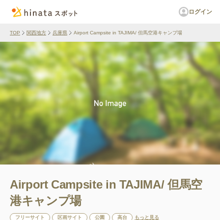
ログイン
TOP
関西地方
兵庫県
Airport Campsite in TAJIMA/ 但馬空港キャンプ場
Airport Campsite in TAJIMA/ 但馬空
港キャンプ場
フリーサイト
区画サイト
公園
高台
もっと見る