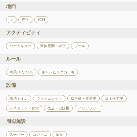
地面
土
芝生
砂利
アクティビティ
バーベキュー
天体観測・星空
プール
ルール
車乗り入れOK
キャンピングカー可
設備
水洗トイレ
ウォシュレット
炊事棟・炊事場
ゴミ捨て場
レストラン・食堂
売店・自販機
バリアフリー
周辺施設
スーパー
コンビニ
病院