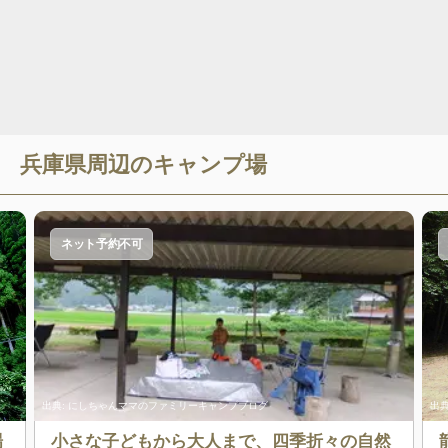
兵庫県
周辺のキャンプ場
ネット予約不可
出典:
にしちゃんママのファミリーキャンプブログ
出典
場
小さな子どもから大人まで、四季折々の自然