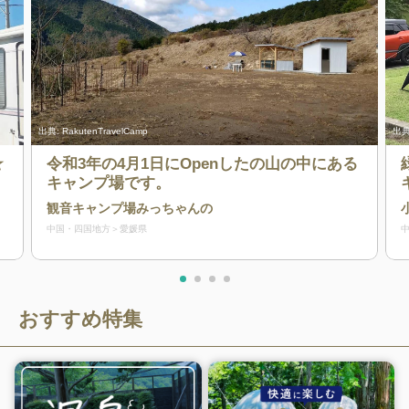
出典:
RakutenTravelCamp
出典
☆
令和3年の4月1日にOpenしたの山の中にある
キャンプ場です。
観音キャンプ場みっちゃんの
中国・四国地方
愛媛県
おすすめ特集