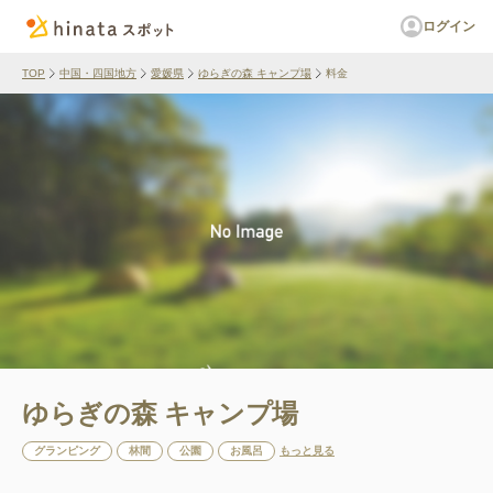
ログイン
TOP
中国・四国地方
愛媛県
ゆらぎの森 キャンプ場
料金
ゆらぎの森 キャンプ場
グランピング
林間
公園
お風呂
もっと見る