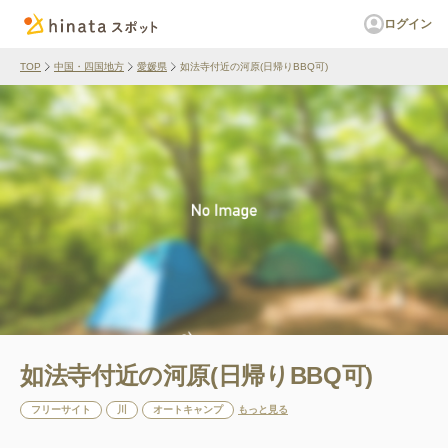
ログイン
TOP
中国・四国地方
愛媛県
如法寺付近の河原(日帰りBBQ可)
如法寺付近の河原(日帰りBBQ可)
フリーサイト
川
オートキャンプ
もっと見る