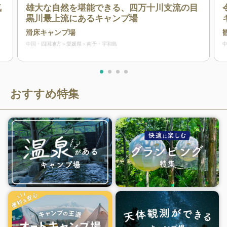
気
雄大な自然を堪能できる、四万十川支流の目
黒川最上流にあるキャンプ場
滑床キャンプ場
中国・四国地方
愛媛県
南予・宇和島
おすすめ特集