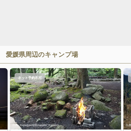
愛媛県
周辺のキャンプ場
ネット予約不可
出典:
Instagram(@masato_hyodo)
出典