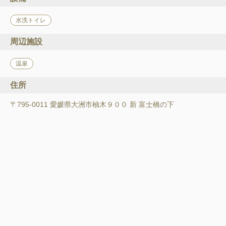
水洗トイレ
周辺施設
温泉
住所
〒795-0011 愛媛県大洲市柚木９００ 新 富士橋の下