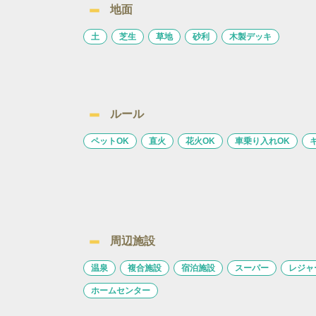
地面
土
芝生
草地
砂利
木製デッキ
ルール
ペットOK
直火
花火OK
車乗り入れOK
周辺施設
温泉
複合施設
宿泊施設
スーパー
レジャ
ホームセンター