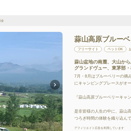
料金
蒜山高原ブルーベ
フリーサイト
ペットOK
蒜山盆地の南麓、大山から
グランドヴュー、東茅部・
7月・8月はブルーベリーの摘み取
にキャンピングプレースがオ
『蒜山高原ブルーベリーキャンフ
是非皆様の人生の中に、蒜山高原Cul
つろぎ時間の体験を織り込んで
アフィリエイト広告を利用しています