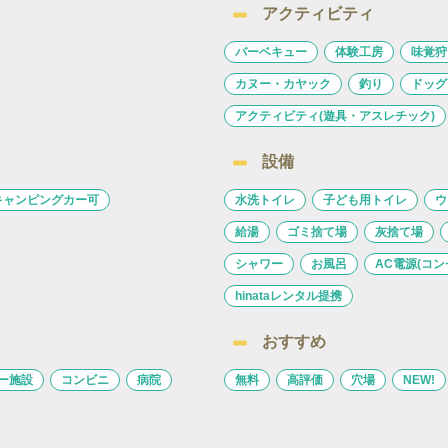
アクティビティ
バーベキュー
体験工房
味覚狩
カヌー・カヤック
釣り
ドッグ
アクティビティ(遊具・アスレチック)
設備
キャンピングカー可
水洗トイレ
子ども用トイレ
ウ
給湯
ゴミ捨て場
灰捨て場
シャワー
お風呂
AC電源(コン
hinataレンタル提携
おすすめ
ー施設
コンビニ
病院
無料
高評価
穴場
NEW!