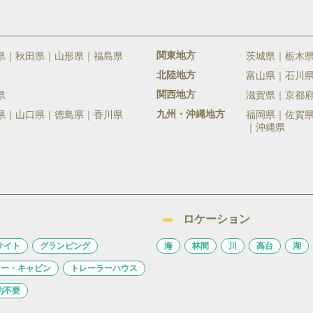
関東地方
県
秋田県
山形県
福島県
茨城県
栃木
北陸地方
富山県
石川
関西地方
県
滋賀県
京都
九州・沖縄地方
県
山口県
徳島県
香川県
福岡県
佐賀
沖縄県
ロケーション
サイト
グランピング
海
林間
川
高台
湖
ロー・キャビン
トレーラーハウス
約不要