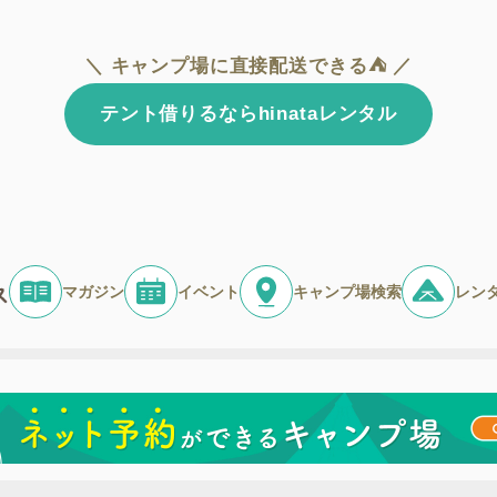
＼ キャンプ場に直接配送できる⛺ ／
テント借りるならhinataレンタル
マガジン
イベント
キャンプ場検索
レン