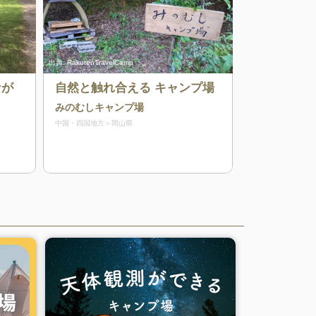
出典:
RakutenTravelCamp
なが
自然と触れ合える キャンプ場
みのむしキャンプ場
中国・四国地方
岡山県