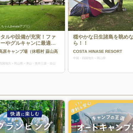
ちゃん(hinataアプリ)
ンタルや設備が充実！ファ
穏やかな日生諸島を眺め
リーやグルキャンに最適な
ら！！
規格のキャンプ場
高原キャンプ場（休暇村 蒜山高
COSTA HINASE RESORT
中国・四国地方
岡山県
四国地方
岡山県
津山・美作三湯・蒜山