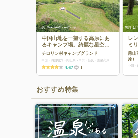
出典:
RakutenTravelCamp
出典:
はく
中国山地を一望する高原にあ
レ
るキャンプ場。綺麗な星空が
ミ
辺り一面を彩ります。
高
チロリン村キャンプグランド
蒜山
原）
中国・四国地方
岡山県
高梁・新見・吉備高原
中国・
4.67
1
おすすめ特集