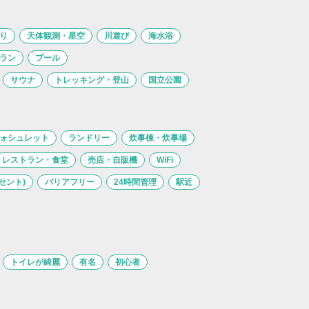
り
天体観測・星空
川遊び
海水浴
ラン
プール
サウナ
トレッキング・登山
国立公園
ォシュレット
ランドリー
炊事棟・炊事場
レストラン・食堂
売店・自販機
WiFi
セント)
バリアフリー
24時間管理
駅近
トイレが綺麗
有名
初心者