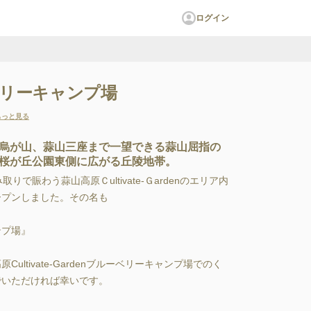
ログイン
リーキャンプ場
もっと見る
烏が山、蒜山三座まで一望できる蒜山屈指の
桜が丘公園東側に広がる丘陵地帯。
りで賑わう蒜山高原Ｃultivate-Ｇardenのエリア内
ープンしました。その名も

゚場』

tivate-Gardenブルーベリーキャンプ場でのく
いただければ幸いです。