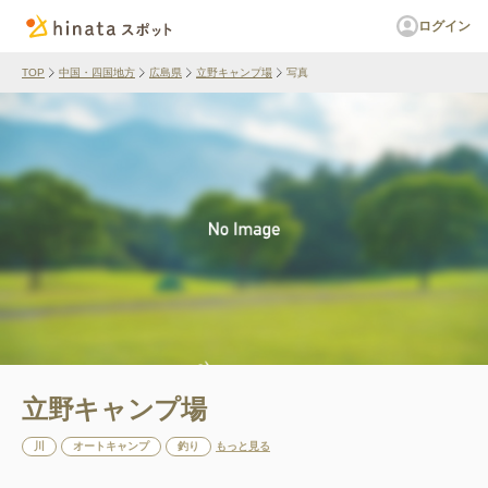
ログイン
TOP
中国・四国地方
広島県
立野キャンプ場
写真
立野キャンプ場
川
オートキャンプ
釣り
もっと見る