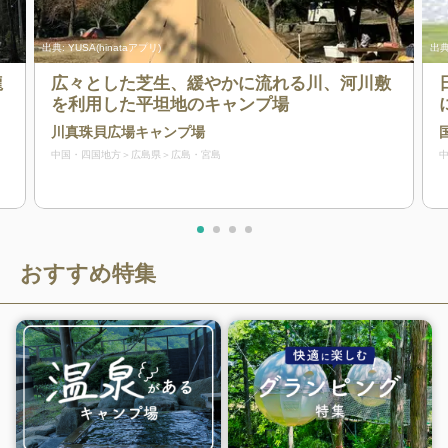
出典:
YUSA(hinataアプリ)
出典
龍
広々とした芝生、緩やかに流れる川、河川敷
を利用した平坦地のキャンプ場
川真珠貝広場キャンプ場
中国・四国地方
広島県
広島・宮島
おすすめ特集