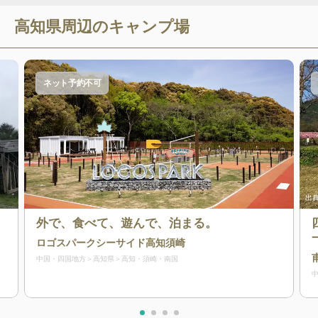
高知県
周辺のキャンプ場
ネット予約不可
出典
外で、食べて、遊んで、泊まる。
ロゴスパークシーサイド高知須崎
中国・四国地方
高知県
高知・須崎・南国