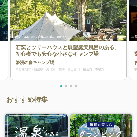
出典:
Instagram：@hatanaka.fam さん
出典
石窯とツリーハウスと展望露天風呂のある、
初心者でも安心な小さなキャンプ場
浪漫の森キャンプ場
甲信越地方
山梨県
河口湖・西湖・富士吉田・精進湖・本栖湖
おすすめ特集