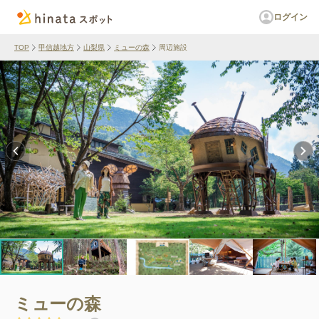
ログイン
TOP
甲信越地方
山梨県
ミューの森
周辺施設
ミューの森