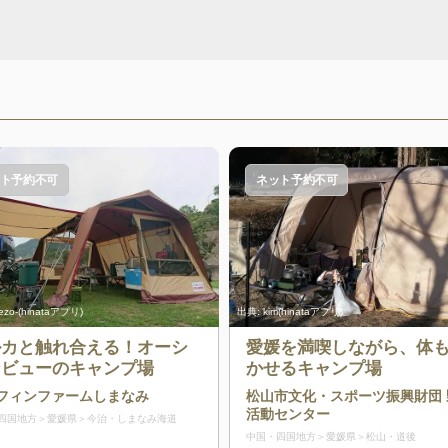
ト予約不可
ネット予約不可
ezo-(hinataアプリ)
出典:
kim(hinataアプリ)
ルカと触れ合える！オーシ
愛媛を満喫しながら、体
ンビューのキャンプ場
かせるキャンプ場
フィンファームしまなみ
松山市文化・スポーツ振興財団 
活動センター
四国地方
愛媛県
今治・しまなみ海道
中国・四国地方
愛媛県
松山・道後