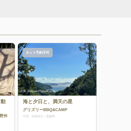
ネット予約不可
出典:
RakutenTravelCamp
も動
海と夕日と、満天の星
グリズリーBBQ&CAMP
野外
中国・四国地方
愛媛県