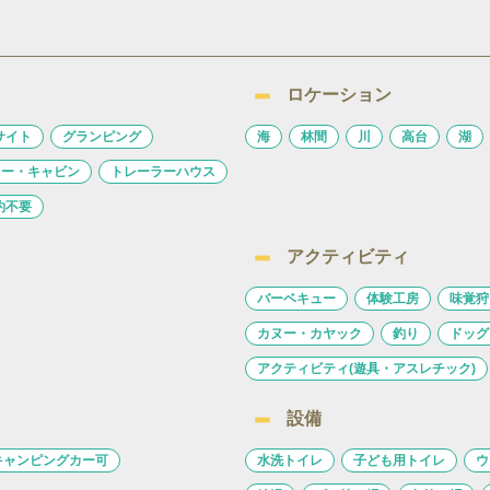
ロケーション
サイト
グランピング
海
林間
川
高台
湖
ロー・キャビン
トレーラーハウス
約不要
アクティビティ
バーベキュー
体験工房
味覚狩
カヌー・カヤック
釣り
ドッグ
アクティビティ(遊具・アスレチック)
設備
キャンピングカー可
水洗トイレ
子ども用トイレ
ウ