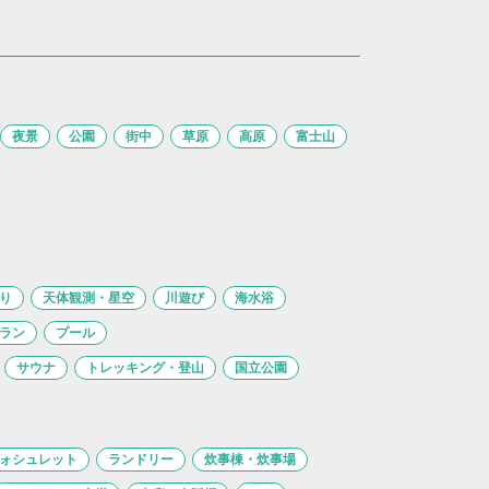
夜景
公園
街中
草原
高原
富士山
り
天体観測・星空
川遊び
海水浴
ラン
プール
サウナ
トレッキング・登山
国立公園
ォシュレット
ランドリー
炊事棟・炊事場