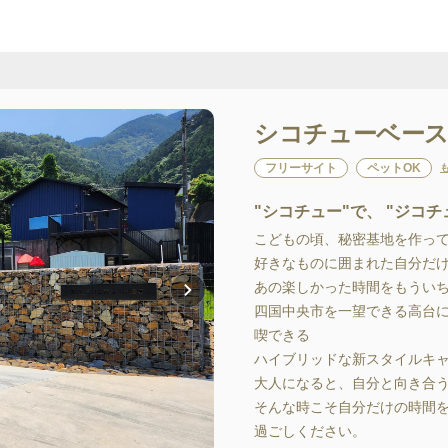
シコチューベー
フリーサイト
ペットOK
"シコチュー"で、 "ジコ
こどもの頃、秘密基地を作って
好きなものに囲まれた自分だけの
あの楽しかった時間をもういちと
四国中央市を一望できる高台に
喫できる

ハイブリッドな新スタイルキャ
大人になると、自分と向き合う
そんな時こそ自分だけの時間を
過ごしください。
