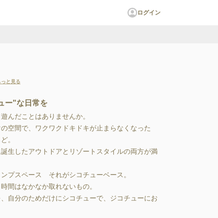
ログイン
ス
もっと見る
チュー"な日常を
遊んだことはありませんか。

空間で、ワクワクドキドキが止まらなくなった

゙。

誕生したアウトドアとリゾートスタイルの両方が満
ンプスペース　それがシコチューベース。

時間はなかなか取れないもの。

、自分のためだけにシコチューで、ジコチューにお