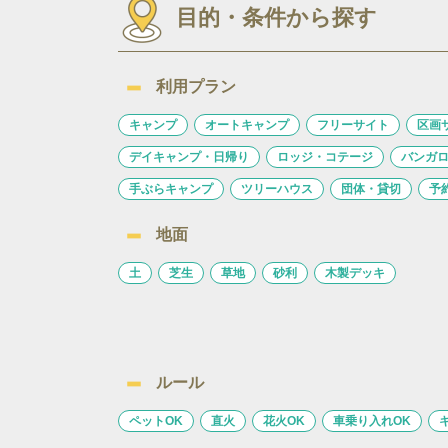
目的・条件から探す
利用プラン
キャンプ
オートキャンプ
フリーサイト
区画
デイキャンプ・日帰り
ロッジ・コテージ
バンガ
手ぶらキャンプ
ツリーハウス
団体・貸切
予
地面
土
芝生
草地
砂利
木製デッキ
ルール
ペットOK
直火
花火OK
車乗り入れOK