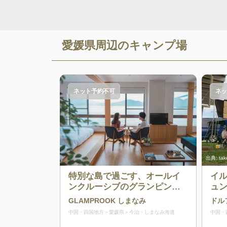
愛媛県
周辺のキャンプ場
ネット予約不可
ネッ
出典:
tak
特別な島で過ごす、オールイ
イ
ンクルーシブのグランピング
ュ
施設
GLAMPROOK しまなみ
ドル
中国・四国地方
愛媛県
今治・しまなみ海道
中国・