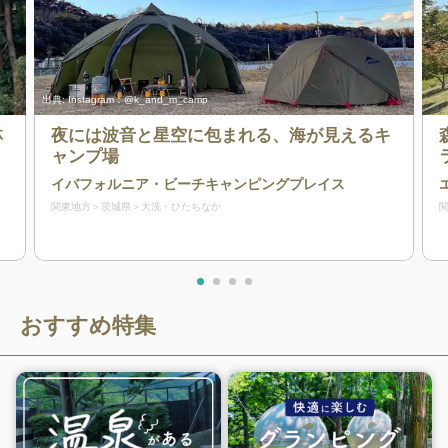
出典:
Instagram：@k_and_m_camp
林
夜には波音と星空に包まれる、海が見えるキ
ャンプ場
イバフォルニア・ビーチキャンピングプレイス
関東地方
茨城県
大洗・ひたちなか
おすすめ特集