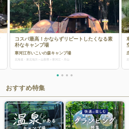
出典:
こまっち(hinataアプリ)
出典
ク
コスパ最高！かならずリピートしたくなる素
朴なキャンプ場
寒河江市いこいの森キャンプ場
北海道・東北地方
山形県
寒河江・月山
おすすめ特集