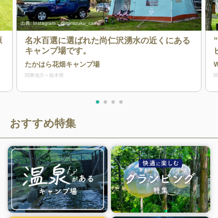
出典:
Instagram：@mimizuku_camp
源
名水百選に選ばれた尚仁沢湧水の近くにある
！
キャンプ場です。
たかはら花畑キャンプ場
W
関東地方
栃木県
おすすめ特集