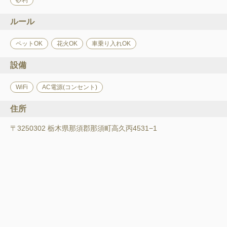
ルール
ペットOK
花火OK
車乗り入れOK
設備
WiFi
AC電源(コンセント)
住所
〒3250302 栃木県那須郡那須町高久丙4531−1