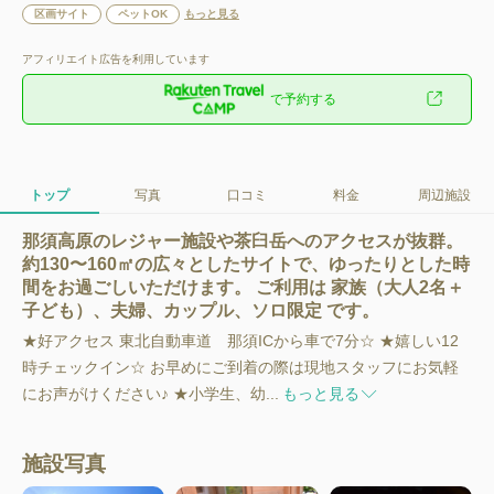
区画サイト
ペットOK
もっと見る
アフィリエイト広告を利用しています
で予約する
トップ
写真
口コミ
料金
周辺施設
那須高原のレジャー施設や茶臼岳へのアクセスが抜群。
約130〜160㎡の広々としたサイトで、ゆったりとした時
間をお過ごしいただけます。 ご利用は 家族（大人2名＋
子ども）、夫婦、カップル、ソロ限定 です。
★好アクセス 東北自動車道 那須ICから車で7分☆ ★嬉しい12
時チェックイン☆ お早めにご到着の際は現地スタッフにお気軽
にお声がけください♪ ★小学生、幼...
もっと見る
施設写真