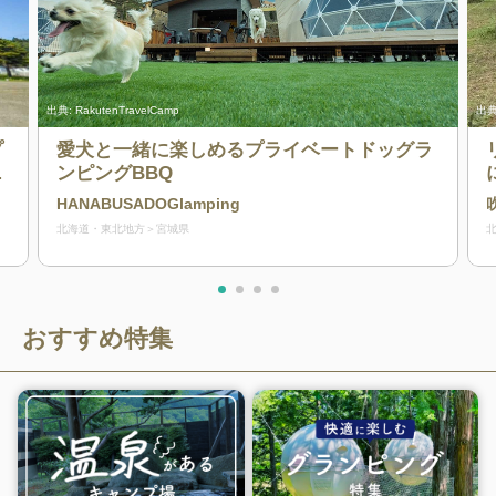
出典:
RakutenTravelCamp
出典
プ
愛犬と一緒に楽しめるプライベートドッグラ
る
ンピングBBQ
HANABUSADOGlamping
北海道・東北地方
宮城県
おすすめ特集