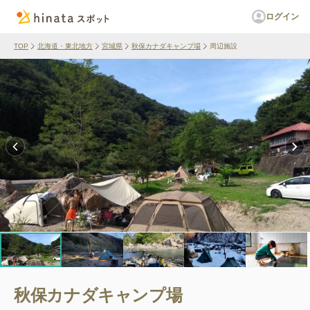
ログイン
TOP
北海道・東北地方
宮城県
秋保カナダキャンプ場
周辺施設
秋保カナダキャンプ場