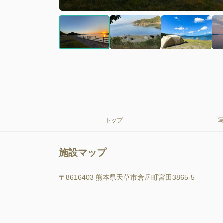
トップ
施設マップ
〒8616403 熊本県天草市倉岳町宮田3865-5