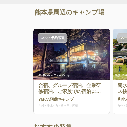
熊本県
周辺のキャンプ場
ネット予約不可
ネッ
出典:
RakutenTravelCamp
出典:
Ra
合宿、グループ宿泊、企業研
菊水
修宿泊、ご家族での宿泊に最
ス
適です。
刻
YMCA阿蘇キャンプ
和水
★ペ
九州・沖縄地方
熊本県
阿蘇
九州・
おすすめ特集