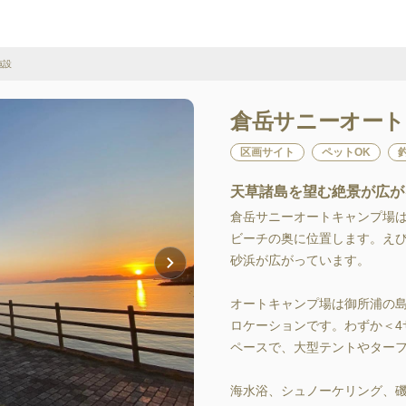
施設
倉岳サニーオー
区画サイト
ペットOK
天草諸島を望む絶景が広が
倉岳サニーオートキャンプ場は
ビーチの奥に位置します。えひ
砂浜が広がっています。

オートキャンプ場は御所浦の島
ロケーションです。わずか＜
ペースで、大型テントやターフ
海水浴、シュノーケリング、磯