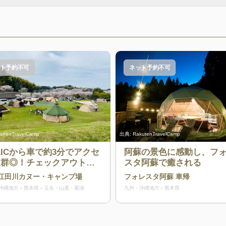
ト予約不可
ネット予約不可
kutenTravelCamp
出典:
RakutenTravelCamp
ICから車で約3分でアクセ
阿蘇の景色に感動し、フ
抜群◎！チェックアウト時
スタ阿蘇で癒される
なしでゆっくり過ごせます
江田川カヌー・キャンプ場
フォレスタ阿蘇 車帰
ットもOK！
沖縄地方
熊本県
玉名・山鹿・菊池
九州・沖縄地方
熊本県