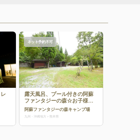
ネット予約不可
出典:
RakutenTravelCamp
ォレ
露天風呂、プール付きの阿蘇
ファンタジーの森☆お子様連
れでも！お一人でも！楽しめ
阿蘇ファンタジーの森キャンプ場
ること間違いなしです♪
九州・沖縄地方
熊本県