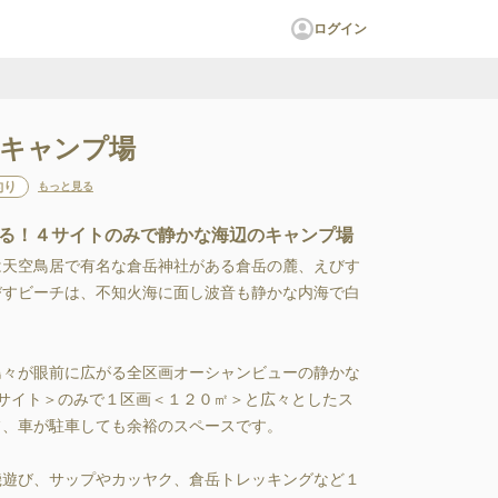
ログイン
トキャンプ場
釣り
もっと見る
る！４サイトのみで静かな海辺のキャンプ場
天空鳥居で有名な倉岳神社がある倉岳の麓、えびす
゙すビーチは、不知火海に面し波音も静かな内海で白
々が眼前に広がる全区画オーシャンビューの静かな
4サイト＞のみで１区画＜１２０㎡＞と広々としたス
、車が駐車しても余裕のスペースです。

遊び、サップやカッヤク、倉岳トレッキングなど１