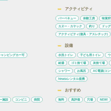
アクティビティ
バーベキュー
体験工房
味覚狩
カヌー・カヤック
釣り
ドッグ
アクティビティ(遊具・アスレチック)
設備
キャンピングカー可
水洗トイレ
子ども用トイレ
ウ
給湯
ゴミ捨て場
灰捨て場
シャワー
お風呂
AC電源(コン
hinataレンタル提携
おすすめ
ー施設
コンビニ
病院
無料
高評価
穴場
NEW!