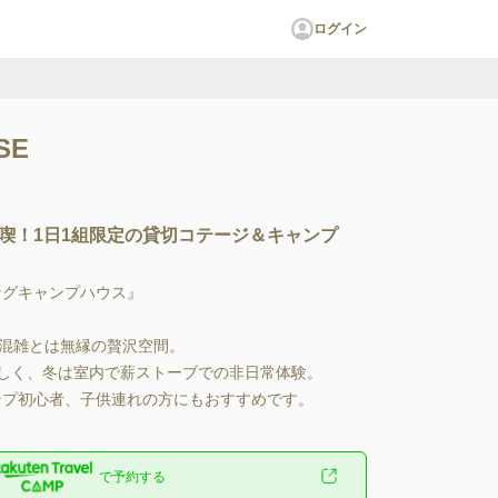
ログイン
SE
喫！1日1組限定の貸切コテージ＆キャンプ
゙キャンプハウス』

゙混雑とは無縁の贅沢空間。

涼しく、冬は室内で薪ストーブでの非日常体験。

プ初心者、子供連れの方にもおすすめです。
で予約する