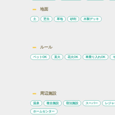
地面
土
芝生
草地
砂利
木製デッキ
ルール
ペットOK
直火
花火OK
車乗り入れOK
周辺施設
温泉
複合施設
宿泊施設
スーパー
レジャ
ホームセンター