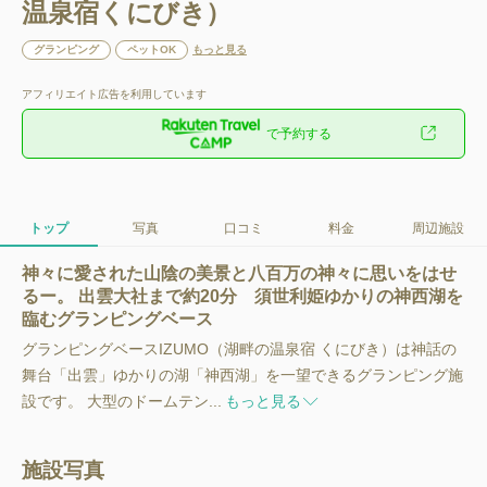
温泉宿くにびき）
グランピング
ペットOK
もっと見る
アフィリエイト広告を利用しています
で予約する
トップ
写真
口コミ
料金
周辺施設
神々に愛された山陰の美景と八百万の神々に思いをはせ
るー。 出雲大社まで約20分 須世利姫ゆかりの神西湖を
臨むグランピングベース
グランピングベースIZUMO（湖畔の温泉宿 くにびき）は神話の
舞台「出雲」ゆかりの湖「神西湖」を一望できるグランピング施
設です。 大型のドームテン...
もっと見る
施設写真