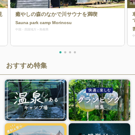
出典
見
癒やしの森のなかで川サウナを満喫
Sauna park camp Morinosu
中国・四国地方
島根県
おすすめ特集