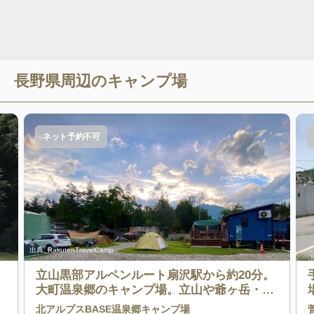
長野県
周辺のキャンプ場
ネット予約不可
出典:
RakutenTravelCamp
立山黒部アルペンルート扇沢駅から約20分。
大町温泉郷のキャンプ場。立山や爺ヶ岳・鹿
島槍ヶ岳等後立山連峰や北アルプスの登山基
北アルプスBASE温泉郷キャンプ場