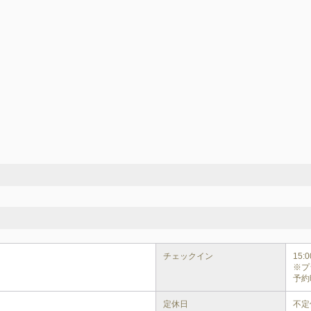
チェックイン
15:00
※プ
予約
定休日
不定