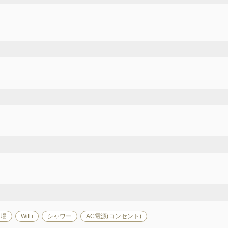
て場
WiFi
シャワー
AC電源(コンセント)