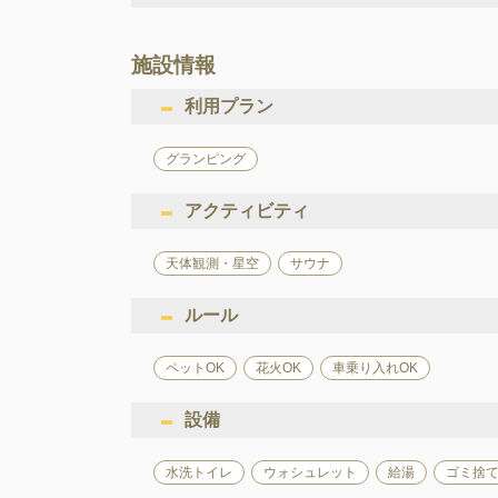
施設情報
利用プラン
グランピング
アクティビティ
天体観測・星空
サウナ
ルール
ペットOK
花火OK
車乗り入れOK
設備
水洗トイレ
ウォシュレット
給湯
ゴミ捨