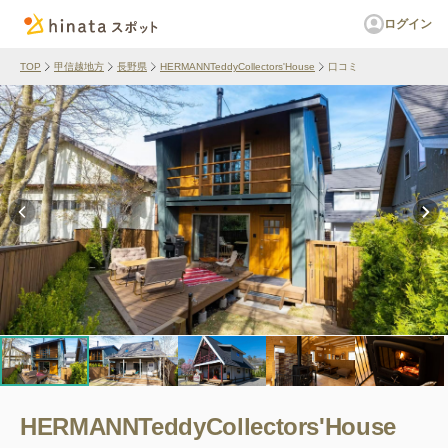
ログイン
TOP
甲信越地方
長野県
HERMANNTeddyCollectors'House
口コミ
HERMANNTeddyCollectors'House