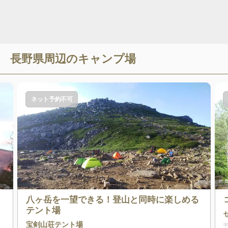
長野県
周辺のキャンプ場
ネット予約不可
出典
八ヶ岳を一望できる！登山と同時に楽しめる
テント場
宝剣山荘テント場