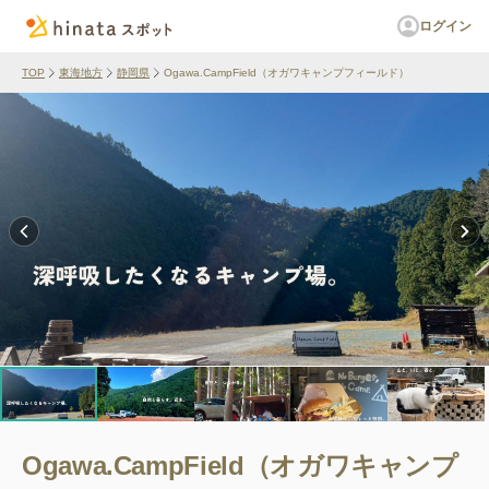
ログイン
TOP
東海地方
静岡県
Ogawa.CampField（オガワキャンプフィールド）
Ogawa.CampField（オガワキャンプ