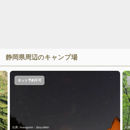
静岡県
周辺のキャンプ場
ネット予約不可
出典:
Instagram：@quzillah
出典