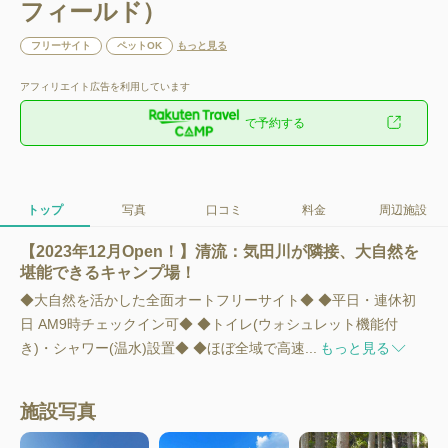
フィールド）
フリーサイト
ペットOK
もっと見る
アフィリエイト広告を利用しています
で予約する
トップ
写真
口コミ
料金
周辺施設
【2023年12月Open！】清流：気田川が隣接、大自然を
堪能できるキャンプ場！
◆大自然を活かした全面オートフリーサイト◆ ◆平日・連休初
日 AM9時チェックイン可◆ ◆トイレ(ウォシュレット機能付
き)・シャワー(温水)設置◆ ◆ほぼ全域で高速...
もっと見る
施設写真