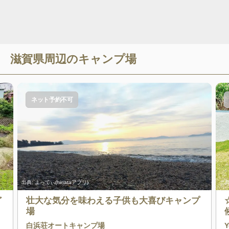
滋賀県
周辺のキャンプ場
ネット予約不可
出典:
よってぃ(hinataアプリ)
出典
ど
壮大な気分を味わえる子供も大喜びキャンプ
場
白浜荘オートキャンプ場
Y