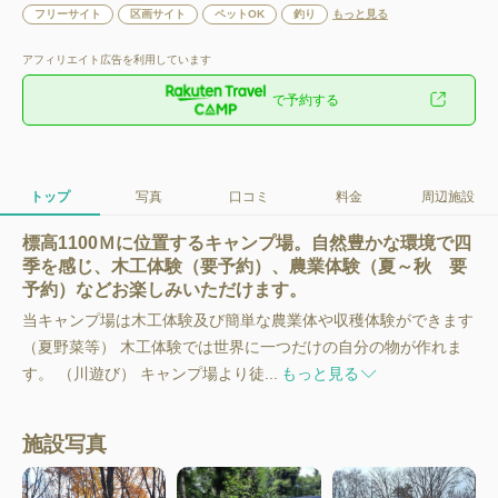
フリーサイト
区画サイト
ペットOK
釣り
もっと見る
アフィリエイト広告を利用しています
で予約する
トップ
写真
口コミ
料金
周辺施設
標高1100Ｍに位置するキャンプ場。自然豊かな環境で四
季を感じ、木工体験（要予約）、農業体験（夏～秋 要
予約）などお楽しみいただけます。
当キャンプ場は木工体験及び簡単な農業体や収穫体験ができます
（夏野菜等） 木工体験では世界に一つだけの自分の物が作れま
す。 （川遊び） キャンプ場より徒...
もっと見る
施設写真