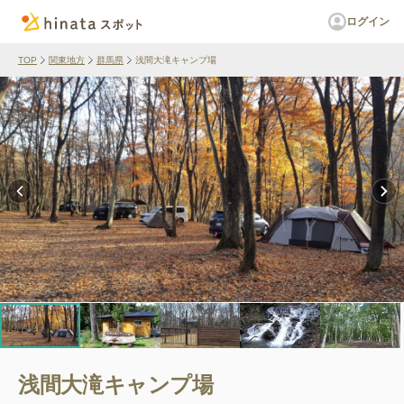
ログイン
TOP
関東地方
群馬県
浅間大滝キャンプ場
浅間大滝キャンプ場