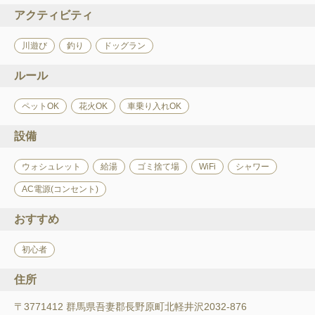
アクティビティ
川遊び
釣り
ドッグラン
ルール
ペットOK
花火OK
車乗り入れOK
設備
ウォシュレット
給湯
ゴミ捨て場
WiFi
シャワー
AC電源(コンセント)
おすすめ
初心者
住所
〒3771412 群馬県吾妻郡長野原町北軽井沢2032-876