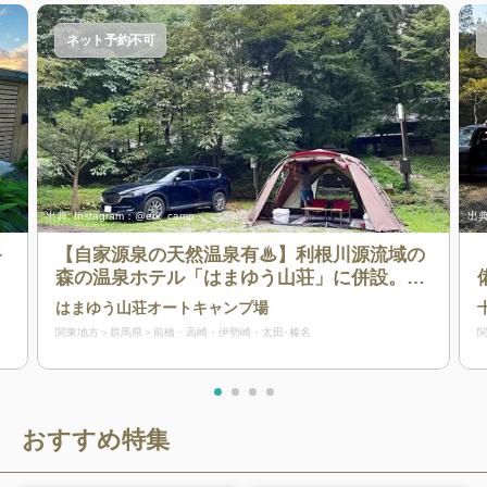
ネット予約不可
出典:
Instagram：@erk_camp
出典
キ
【自家源泉の天然温泉有♨】利根川源流域の
森の温泉ホテル「はまゆう山荘」に併設。高
崎市街地と軽井沢の中間地点だからアクセス
はまゆう山荘オートキャンプ場
＆観光にも◎
関東地方
群馬県
前橋・高崎・伊勢崎・太田･榛名
おすすめ特集