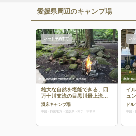
愛媛県
周辺のキャンプ場
ネット予約不可
ネッ
出典:
Instagram(@masato_hyodo)
出典:
tak
雄大な自然を堪能できる、四
イ
万十川支流の目黒川最上流に
ュ
あるキャンプ場
滑床キャンプ場
ドル
中国・四国地方
愛媛県
南予・宇和島
中国・