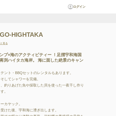
ログイン
-HIGHTAKA
と見る
ンプ×海のアクティビティー ！足摺宇和海国
蒋渕ハイタカ海岸。 海に面した絶景のキャン
にテント・BBQセットのレンタルもあります。

そしてシャワーを完備。

て、釣りあげた魚や採取した貝を使った一夜干し作り
す。

ーカヤック。

受けた後、宇和海に漕ぎ出します。
