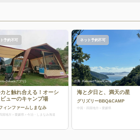
ト予約不可
ネット予約不可
ezo-(hinataアプリ)
出典:
RakutenTravelCamp
ルカと触れ合える！オーシ
海と夕日と、満天の星
ンビューのキャンプ場
グリズリーBBQ&CAMP
フィンファームしまなみ
中国・四国地方
愛媛県
四国地方
愛媛県
今治・しまなみ海道