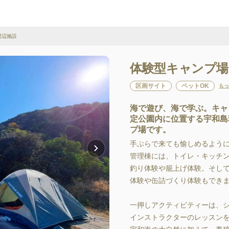
周辺施設
体験型キャンプ場GO
区画サイト
ペットOK
もっ
海で遊び、海で学ぶ。キャ
定公園内に位置する宇和島
プ場です。
手ぶらで来ても愉しめるよう
管理棟には、トイレ・キッチン
釣り体験や籠上げ体験。そし
体験や缶詰づくり体験もできま
一押しアクティビティーは、シ
インストラクターのレッスンを