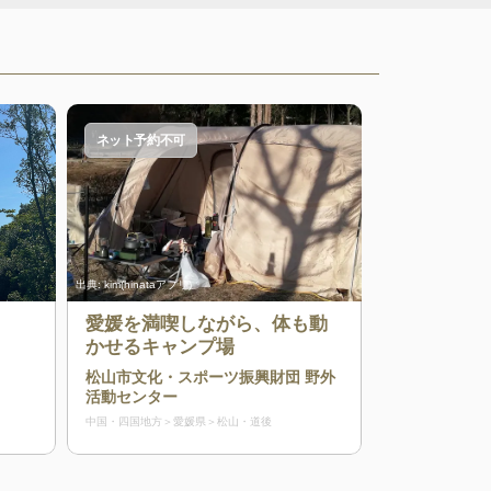
ネット予約不可
出典:
kim(hinataアプリ)
愛媛を満喫しながら、体も動
かせるキャンプ場
松山市文化・スポーツ振興財団 野外
活動センター
中国・四国地方
愛媛県
松山・道後