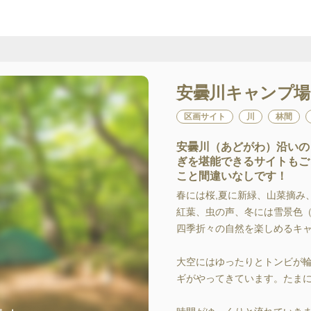
安曇川キャンプ場
区画サイト
川
林間
安曇川（あどがわ）沿いの
ぎを堪能できるサイトもご
こと間違いなしです！
春には桜,夏に新緑、山菜摘み
紅葉、虫の声、冬には雪景色（
四季折々の自然を楽しめるキャ
大空にはゆったりとトンビが
ギがやってきています。たまに