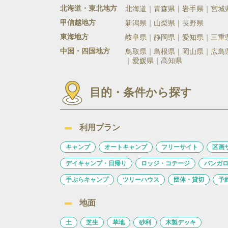
北海道・東北地方
北海道
青森県
岩手県
宮城
甲信越地方
新潟県
山梨県
長野県
東海地方
岐阜県
静岡県
愛知県
三重
中国・四国地方
鳥取県
島根県
岡山県
広島
愛媛県
高知県
目的・条件から探す
利用プラン
キャンプ
オートキャンプ
フリーサイト
区画
デイキャンプ・日帰り
ロッジ・コテージ
バンガ
手ぶらキャンプ
ツリーハウス
団体・貸切
予
地面
土
芝生
草地
砂利
木製デッキ