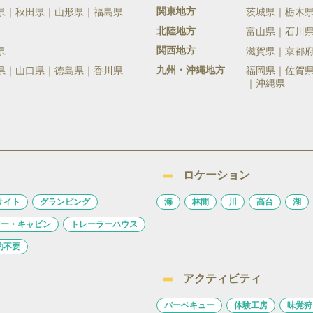
関東地方
県
秋田県
山形県
福島県
茨城県
栃木
北陸地方
富山県
石川
関西地方
県
滋賀県
京都
九州・沖縄地方
県
山口県
徳島県
香川県
福岡県
佐賀
沖縄県
ロケーション
サイト
グランピング
海
林間
川
高台
湖
ロー・キャビン
トレーラーハウス
約不要
アクティビティ
バーベキュー
体験工房
味覚狩