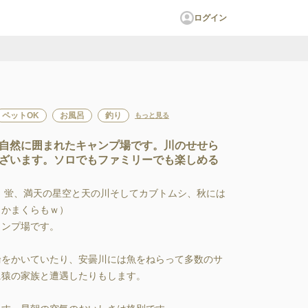
ログイン
ペットOK
お風呂
釣り
もっと見る
自然に囲まれたキャンプ場です。川のせせら
ざいます。ソロでもファミリーでも楽しめる
、蛍、満天の星空と天の川そしてカブトムシ、秋には
かまくらもｗ）

ンプ場です。

輪をかいていたり、安曇川には魚をねらって多数のサ
猿の家族と遭遇したりもします。
