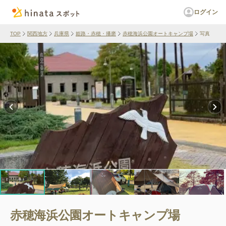
ログイン
TOP
関西地方
兵庫県
姫路・赤穂・播磨
赤穂海浜公園オートキャンプ場
写真
赤穂海浜公園オートキャンプ場