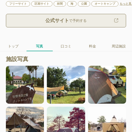
フリーサイト
区画サイト
林間
海
公園
オートキャンプ
もっと見
公式サイト
で予約する
トップ
写真
口コミ
料金
周辺施設
施設写真