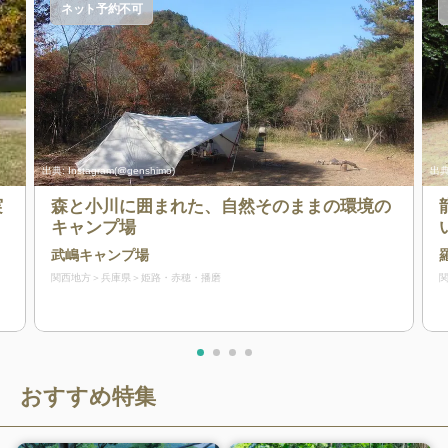
ネット予約不可
出典:
Instagram(@genshimo)
出典
実
森と小川に囲まれた、自然そのままの環境の
キャンプ場
武嶋キャンプ場
関西地方
兵庫県
姫路・赤穂・播磨
おすすめ特集