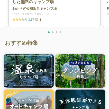
した無料のキャンプ場
わかさぎ公園浜台キャンプ場
北海道・東北地方
青森県
下北・三沢
3.67
1
おすすめ特集