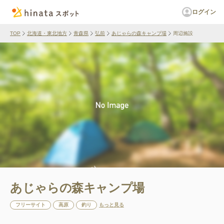
ログイン
TOP
北海道・東北地方
青森県
弘前
あじゃらの森キャンプ場
周辺施設
あじゃらの森キャンプ場
フリーサイト
高原
釣り
もっと見る