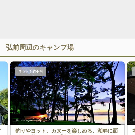
弘前
周辺のキャンプ場
ネット予約不可
出典:
Instagram(@4yo_shi1)
出典
す
釣りやヨット、カヌーを楽しめる、湖畔に面