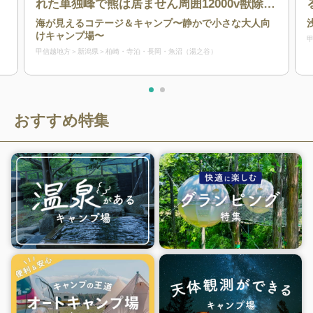
れた単独峰で熊は居ません周囲12000v獣除け
電気柵設置で安心！コテージは雨でもテラス
海が見えるコテージ＆キャンプ〜静かで小さな大人向
でBBQ可能※要腰高グリル☆ 管理人24時間
けキャンプ場〜
滞在マナー遵守で安心！寺泊海の近く弥彦山
甲信越地方
新潟県
柏崎・寺泊・長岡・魚沼（湯之谷）
麓に位置する自然豊かなキャンプ場★日本海
に沈む夕日が絶景！彌彦神社参拝弥彦角田国
上登山魚市場買い物釣りに最適！登山釣りビ
ジネスに早朝何時でも出発可能
おすすめ特集