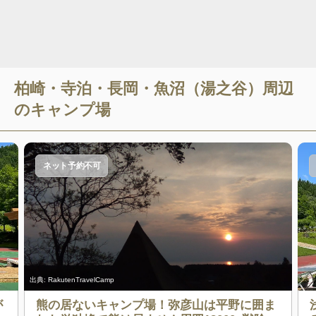
柏崎・寺泊・長岡・魚沼（湯之谷）
周辺
のキャンプ場
ネット予約不可
出典:
RakutenTravelCamp
が
熊の居ないキャンプ場！弥彦山は平野に囲ま