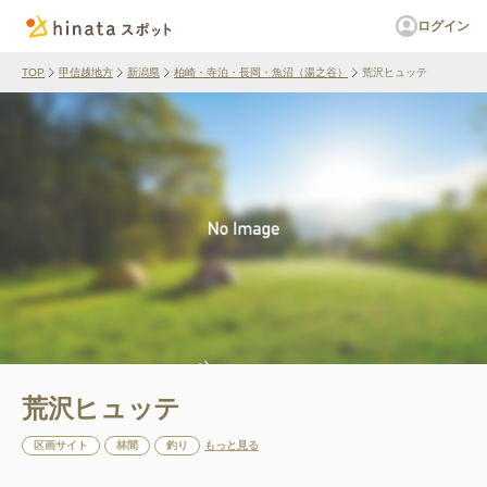
ログイン
TOP
甲信越地方
新潟県
柏崎・寺泊・長岡・魚沼（湯之谷）
荒沢ヒュッテ
荒沢ヒュッテ
区画サイト
林間
釣り
もっと見る