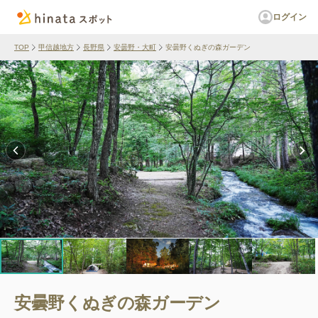
ログイン
TOP
甲信越地方
長野県
安曇野・大町
安曇野くぬぎの森ガーデン
安曇野くぬぎの森ガーデン