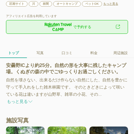
区画サイト
川
林間
オートキャンプ
ペットOK
もっと見る
アフィリエイト広告を利用しています
で予約する
トップ
写真
口コミ
料金
周辺施設
安曇野ICより約25分。自然の形を大事に残したキャンプ
場。くぬぎの森の中でごゆっくりお過ごしください。
自然を壊さない、出来るだけ作らない自然にした、自然を豊かに
守って手入れをした雑木林園です。 そのときどきによって咲い
ている花は違いますが山野草、雑草の小花、その...
もっと見る
施設写真