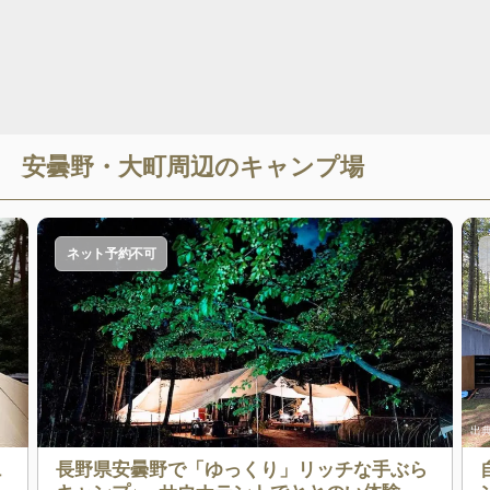
安曇野・大町
周辺のキャンプ場
ネット予約不可
出典
ュ
長野県安曇野で「ゆっくり」リッチな手ぶら