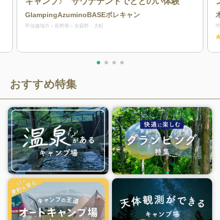
キャンプ♪ サウナテントでととのい体験
GlampingAzuminoBASEポレキャン
甲信越地方
長野県
安曇野・大町
おすすめ特集