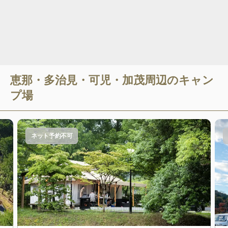
恵那・多治見・可児・加茂
周辺のキャン
プ場
ネット予約不可
出典