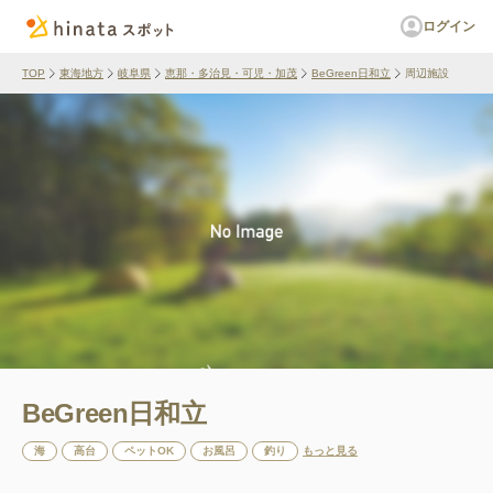
ログイン
TOP
東海地方
岐阜県
恵那・多治見・可児・加茂
BeGreen日和立
周辺施設
BeGreen日和立
海
高台
ペットOK
お風呂
釣り
もっと見る