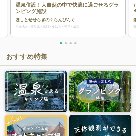
温泉併設！大自然の中で快適に過ごせるグラ
ンピング施設
ほしとせせらぎのぐらんぴんぐ
東海地方
岐阜県
恵那・多治見・可児・加茂
おすすめ特集