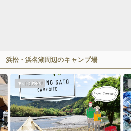
浜松・浜名湖
周辺のキャンプ場
ネット予約不可
出典:
RakutenTravelCamp
出典