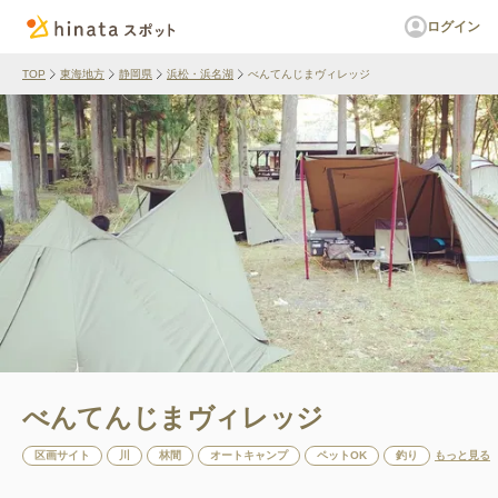
ログイン
TOP
東海地方
静岡県
浜松・浜名湖
べんてんじまヴィレッジ
べんてんじまヴィレッジ
区画サイト
川
林間
オートキャンプ
ペットOK
釣り
もっと見る