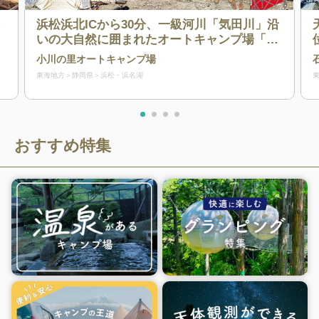
ま
浜松浜北ICから30分、一級河川「気田川」沿
いの大自然に囲まれたオートキャンプ場「O
GAWA NO SATO」です！
小川の里オートキャンプ場
東海地方
静岡県
浜松・浜名湖
おすすめ特集