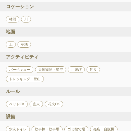
ロケーション
林間
川
地面
土
草地
アクティビティ
バーベキュー
天体観測・星空
川遊び
釣り
トレッキング・登山
ルール
ペットOK
直火
花火OK
設備
水洗トイレ
炊事棟・炊事場
ゴミ捨て場
売店・自販機