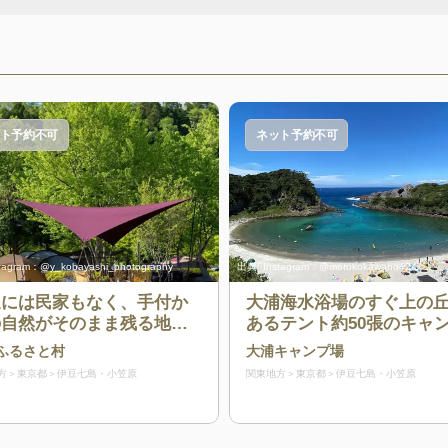
ト予約不可
ネット予約不可
stagram：@y_kobayashi_photography
出典:
Instagram：@motokokawano424
辺には民家もなく、手付か
大浦海水浴場のすぐ上の
の自然がそのまま残る地域
あるテント約50張のキャ
あるキャンプ場
場
ふるさと村
大浦キャンプ場
方
東京都
伊豆七島・小笠原
関東地方
東京都
伊豆七島・小笠原