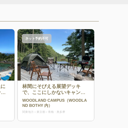
ネット予約不可
丘に
林間にそびえる展望デッキ
ンプ
で、ここにしかないキャンプ
体験を。
WOODLAND CAMPUS（WOODLA
ND BOTHY 内）
関東地方
東京都
青梅・奥多摩