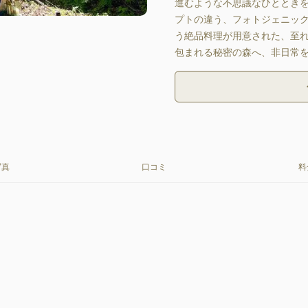
進むような不思議なひととき
プトの違う、フォトジェニッ
う絶品料理が用意された、至
包まれる秘密の森へ、非日常
写真
口コミ
料