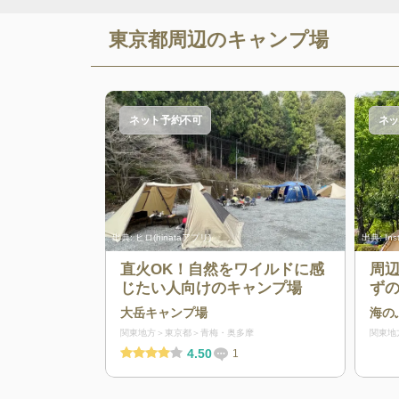
東京都
周辺のキャンプ場
ネット予約不可
ネッ
出典:
ヒロ(hinataアプリ)
出典:
In
直火OK！自然をワイルドに感
周
じたい人向けのキャンプ場
ず
に
大岳キャンプ場
海の
関東地方
東京都
青梅・奥多摩
関東地
4.50
1