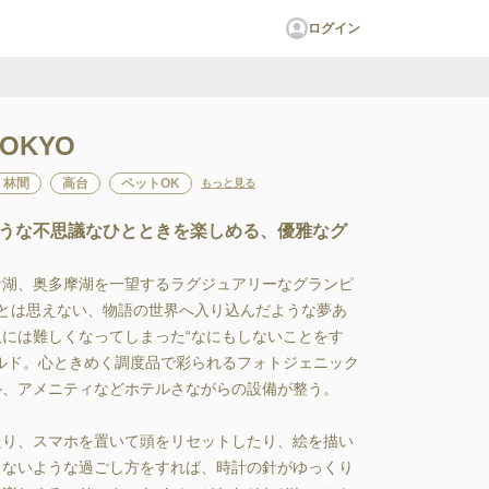
ログイン
 TOKYO
林間
高台
ペットOK
もっと見る
うな不思議なひとときを楽しめる、優雅なグ
な湖、奥多摩湖を一望するラグジュアリーなグランピ
とは思えない、物語の世界へ入り込んだような夢あ
には難しくなってしまった“なにもしないことをす
ルド。心ときめく調度品で彩られるフォトジェニック
、アメニティなどホテルさながらの設備が整う。

たり、スマホを置いて頭をリセットしたり、絵を描い
きないような過ごし方をすれば、時計の針がゆっくり