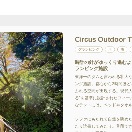
Circus Outdoor
グランピング
川
湖
時計の針がゆっくり進むよ
ランピング施設
東洋一のダムと言われる壮大
ング施設。都心から2時間ほど
ふれる空間が出現する。現代人
る”を基準に設計されたフィー
なテントには、ベッドやタオル
ソファにもたれて自然を眺め
たり読書してみたり。普段で