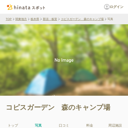
ログイン
TOP
関東地方
栃木県
那須・板室
コピスガーデン 森のキャンプ場
写真
コピスガーデン 森のキャンプ場
トップ
写真
口コミ
料金
周辺施設