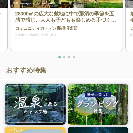
出典:
Instagram：@daachan1201
を
28000㎡の広大な敷地に中で那須の季節を五
感で感じ、大人も子どもも楽しめる手づくり
体験ができるキャンプ場
コミュニティガーデン那須倶楽部
関東地方
栃木県
那須・板室
おすすめ特集