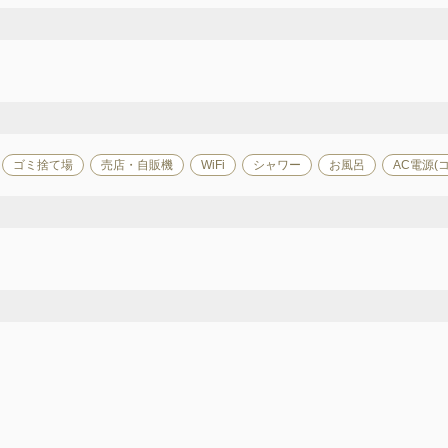
ゴミ捨て場
売店・自販機
WiFi
シャワー
お風呂
AC電源(