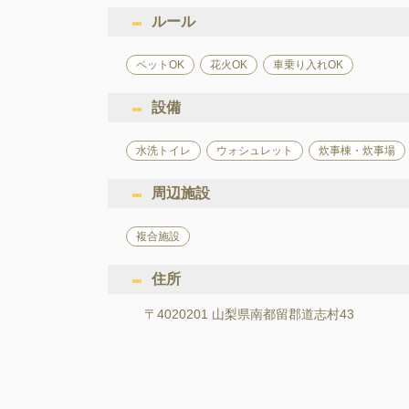
ルール
ペットOK
花火OK
車乗り入れOK
設備
水洗トイレ
ウォシュレット
炊事棟・炊事場
周辺施設
複合施設
住所
〒4020201 山梨県南都留郡道志村43