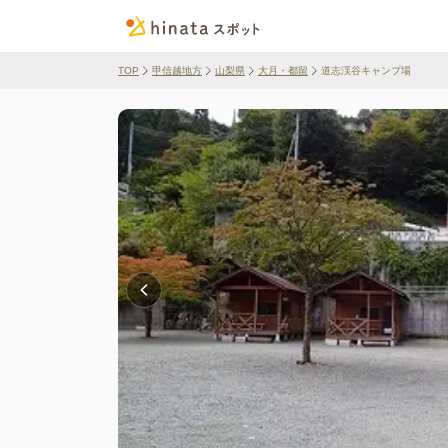
TOP
甲信越地方
山梨県
大月・都留
道志渓谷キャンプ場