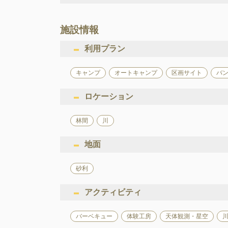
施設情報
利用プラン
キャンプ
オートキャンプ
区画サイト
バ
ロケーション
林間
川
地面
砂利
アクティビティ
バーベキュー
体験工房
天体観測・星空