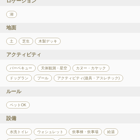
ロケーション
湖
地面
土
芝生
木製デッキ
アクティビティ
バーベキュー
天体観測・星空
カヌー・カヤック
ドッグラン
プール
アクティビティ(遊具・アスレチック)
ルール
ペットOK
設備
水洗トイレ
ウォシュレット
炊事棟・炊事場
給湯