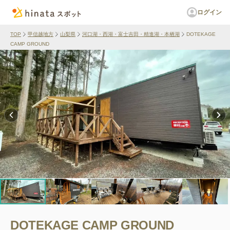
ログイン
TOP
甲信越地方
山梨県
河口湖・西湖・富士吉田・精進湖・本栖湖
DOTEKAGE
CAMP GROUND
DOTEKAGE CAMP GROUND