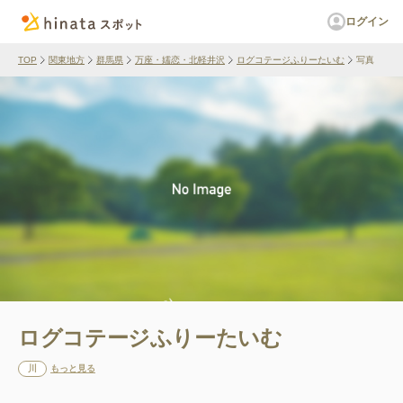
ログイン
TOP
関東地方
群馬県
万座・嬬恋・北軽井沢
ログコテージふりーたいむ
写真
ログコテージふりーたいむ
川
もっと見る