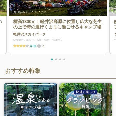
出典:
軽井沢スカイパーク公式
出典
ハ
標高1300ｍ！軽井沢高原に位置し広大な芝生
の上で時の過行くままに過ごせるキャンプ場
軽井沢スカイパーク
関東地方
群馬県
万座・嬬恋・北軽井沢
4.00
2
おすすめ特集