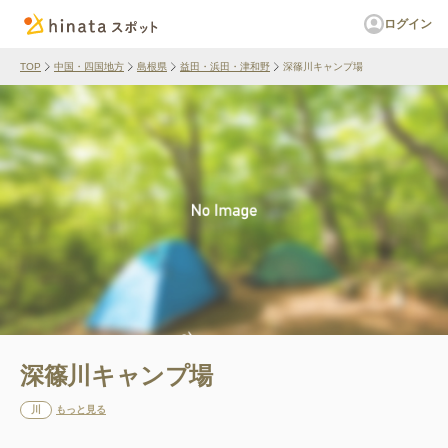
ログイン
TOP
中国・四国地方
島根県
益田・浜田・津和野
深篠川キャンプ場
深篠川キャンプ場
川
もっと見る