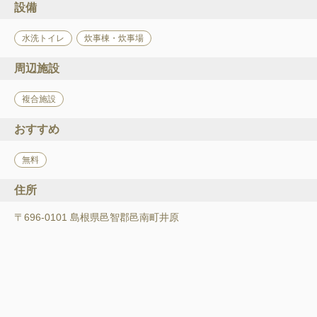
設備
水洗トイレ
炊事棟・炊事場
周辺施設
複合施設
おすすめ
無料
住所
〒696-0101 島根県邑智郡邑南町井原