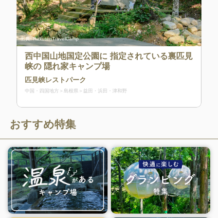
出典:
RakutenTravelCamp
西中国山地国定公園に 指定されている裏匹見
峡の 隠れ家キャンプ場
匹見峡レストパーク
中国・四国地方
島根県
益田・浜田・津和野
おすすめ特集