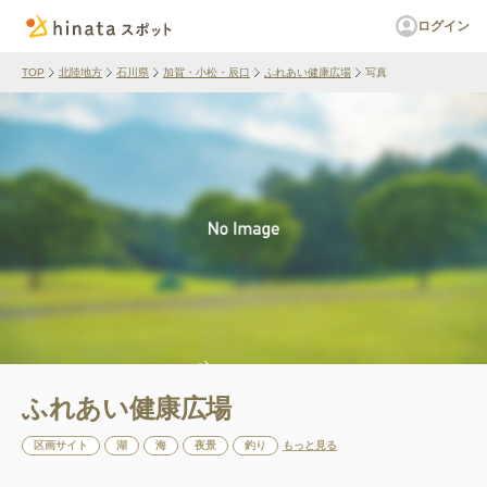
ログイン
TOP
北陸地方
石川県
加賀・小松・辰口
ふれあい健康広場
写真
ふれあい健康広場
区画サイト
湖
海
夜景
釣り
もっと見る