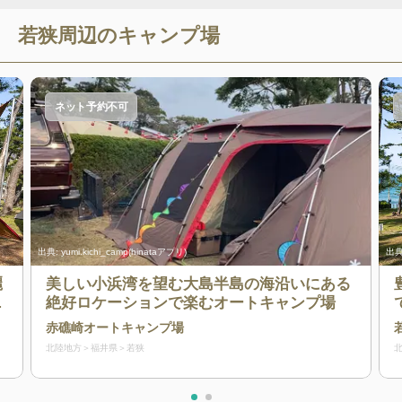
若狭
周辺のキャンプ場
ネット予約不可
出典:
yumi.kichi_camp(hinataアプリ)
出典
麗
美しい小浜湾を望む大島半島の海沿いにある
ャ
絶好ロケーションで楽むオートキャンプ場
赤礁崎オートキャンプ場
北陸地方
福井県
若狭