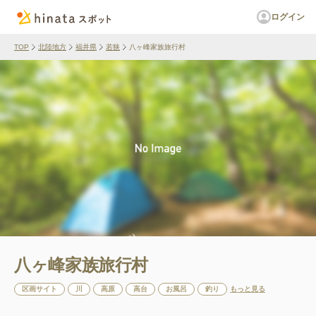
ログイン
TOP
北陸地方
福井県
若狭
八ヶ峰家族旅行村
八ヶ峰家族旅行村
区画サイト
川
高原
高台
お風呂
釣り
もっと見る