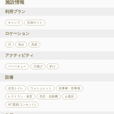
施設情報
利用プラン
キャンプ
区画サイト
ロケーション
川
高台
高原
アクティビティ
バーベキュー
川遊び
釣り
設備
水洗トイレ
ウォシュレット
炊事棟・炊事場
レストラン・食堂
売店・自販機
お風呂
AC電源(コンセント)