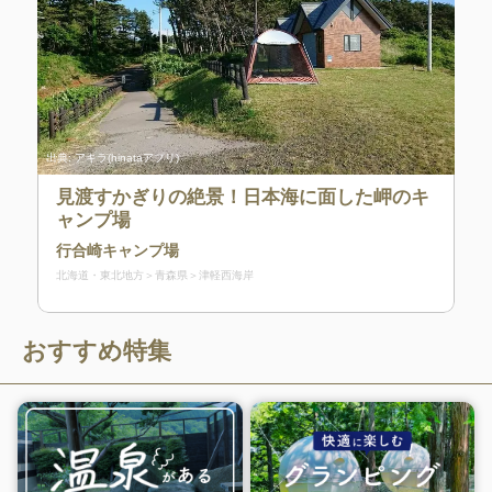
出典:
アキラ(hinataアプリ)
見渡すかぎりの絶景！日本海に面した岬のキ
ャンプ場
行合崎キャンプ場
北海道・東北地方
青森県
津軽西海岸
おすすめ特集