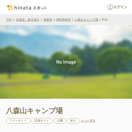
ログイン
TOP
北海道・東北地方
青森県
津軽西海岸
八森山キャンプ場
料金
八森山キャンプ場
フリーサイト
区画サイト
公園
釣り
もっと見る