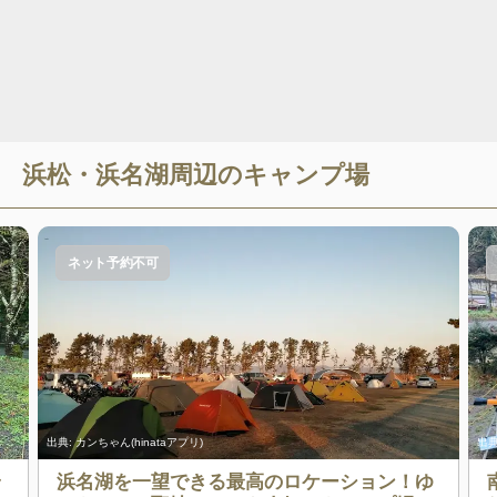
浜松・浜名湖
周辺のキャンプ場
ネット予約不可
出典:
カンちゃん(hinataアプリ)
出典
ラ
浜名湖を一望できる最高のロケーション！ゆ