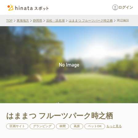
ログイン
TOP
東海地方
静岡県
浜松・浜名湖
はままつ フルーツパーク時之栖
周辺施設
はままつ フルーツパーク時之栖
区画サイト
グランピング
林間
高原
ペットOK
もっと見る