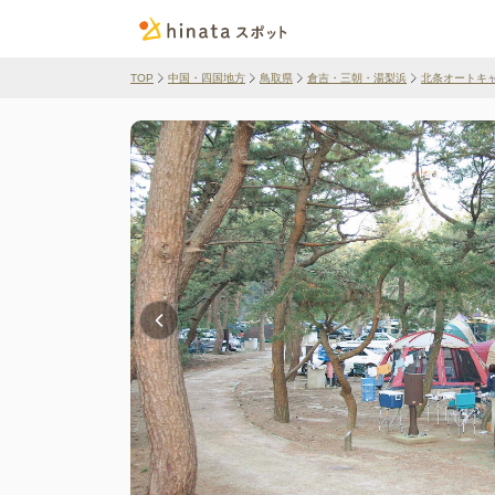
TOP
中国・四国地方
鳥取県
倉吉・三朝・湯梨浜
北条オートキ