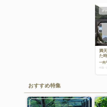
ネッ
出典:
アウ
満
た
ャ
一向
中国・
おすすめ特集