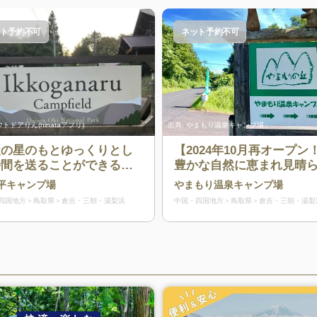
ト予約不可
ネット予約不可
トドアりん(hinataアプリ)
出典:
やまもり温泉キャンプ場
天の星のもとゆっくりとし
【2024年10月再オープン
時間を送ることができるキ
豊かな自然に恵まれ見晴
ンプ場
の良い「天空の丘」の上
平キャンプ場
やまもり温泉キャンプ場
がるやまもり温泉キャン
四国地方
鳥取県
倉吉・三朝・湯梨浜
中国・四国地方
鳥取県
倉吉・三朝・湯梨