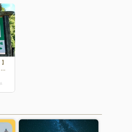
！】
らし
に広
プ
浜