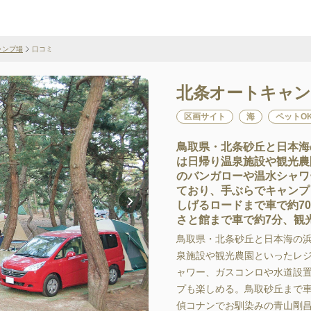
ャンプ場
口コミ
北条オートキャン
区画サイト
海
ペットO
鳥取県・北条砂丘と日本海
は日帰り温泉施設や観光農
のバンガローや温水シャワ
ており、手ぶらでキャンプ
しげるロードまで車で約7
さと館まで車で約7分、観
鳥取県・北条砂丘と日本海の浜
泉施設や観光農園といったレシ
ャワー、ガスコンロや水道設置
プも楽しめる。鳥取砂丘まで車て
偵コナンでお馴染みの青山剛昌