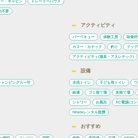
ロー・キャビン
トレーラーハウス
約不要
アクティビティ
バーベキュー
体験工房
味覚狩
カヌー・カヤック
釣り
ドッグ
アクティビティ(遊具・アスレチック)
設備
キャンピングカー可
水洗トイレ
子ども用トイレ
ウ
給湯
ゴミ捨て場
灰捨て場
シャワー
お風呂
AC電源(コン
hinataレンタル提携
おすすめ
ー施設
コンビニ
病院
無料
高評価
穴場
NEW!