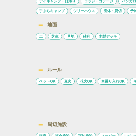
デイキャンプ・日帰り
ロッジ・コテージ
バンガ
手ぶらキャンプ
ツリーハウス
団体・貸切
予
地面
土
芝生
草地
砂利
木製デッキ
ルール
ペットOK
直火
花火OK
車乗り入れOK
周辺施設
温泉
複合施設
宿泊施設
スーパー
レジャ