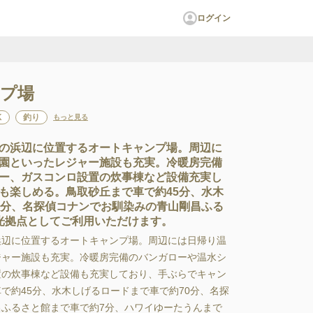
ログイン
プ場
K
釣り
もっと見る
の浜辺に位置するオートキャンプ場。周辺に
園といったレジャー施設も充実。冷暖房完備
ー、ガスコンロ設置の炊事棟など設備充実し
も楽しめる。鳥取砂丘まで車で約45分、水木
0分、名探偵コナンでお馴染みの青山剛昌ふる
光拠点としてご利用いただけます。
辺に位置するオートキャンプ場。周辺には日帰り温
゙ャー施設も充実。冷暖房完備のバンガローや温水シ
の炊事棟など設備も充実しており、手ぶらでキャン
゙約45分、水木しげるロードまで車で約70分、名探
ふるさと館まで車で約7分、ハワイゆーたうんまで