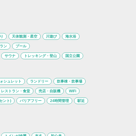
り
天体観測・星空
川遊び
海水浴
ラン
プール
サウナ
トレッキング・登山
国立公園
ォシュレット
ランドリー
炊事棟・炊事場
レストラン・食堂
売店・自販機
WiFi
セント)
バリアフリー
24時間管理
駅近
トイレが綺麗
有名
初心者