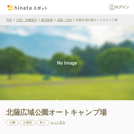
ログイン
TOP
九州・沖縄地方
鹿児島県
北薩・川内
北薩広域公園オートキャンプ場
北薩広域公園オートキャンプ場
公園
お風呂
釣り
もっと見る