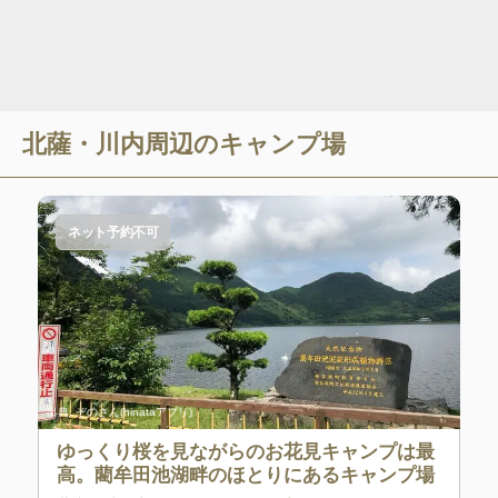
北薩・川内
周辺のキャンプ場
ネット予約不可
出典:
ぞのさん(hinataアプリ)
ゆっくり桜を見ながらのお花見キャンプは最
高。藺牟田池湖畔のほとりにあるキャンプ場