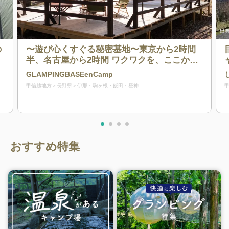
出典
の
〜遊び心くすぐる秘密基地〜東京から2時間
半、名古屋から2時間 ワクワクを、ここから
ー。
GLAMPINGBASEenCamp
甲信越地方
長野県
伊那・駒ヶ根・飯田・昼神
おすすめ特集