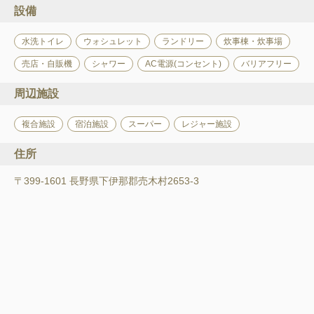
設備
水洗トイレ
ウォシュレット
ランドリー
炊事棟・炊事場
売店・自販機
シャワー
AC電源(コンセント)
バリアフリー
周辺施設
複合施設
宿泊施設
スーパー
レジャー施設
住所
〒399-1601 長野県下伊那郡売木村2653-3