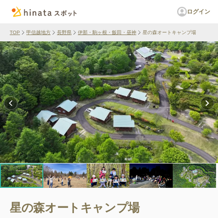
ログイン
TOP
甲信越地方
長野県
伊那・駒ヶ根・飯田・昼神
星の森オートキャンプ場
星の森オートキャンプ場