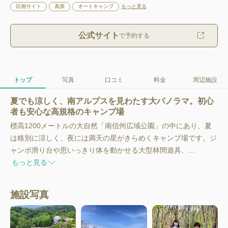
区画サイト
高原
オートキャンプ
もっと見る
公式サイト
で予約する
トップ
写真
口コミ
料金
周辺施設
夏でも涼しく、南アルプスを見わたす大パノラマ。初心
者も安心な高規格のキャンプ場
標高1200メートルの大自然「南信州広域公園」の中にあり、夏
は格別に涼しく、夜には満天の星がきらめくキャンプ場です。ジ
ャンボ滑り台や思いっきり体を動かせる大型林間遊具、...
もっと見る
施設写真