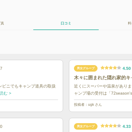
写真
口コミ
料
4.50
07
男女グループ
木々に囲まれた隠れ家的キ
コンビニでもキャンプ道具の取扱
近くにスーパーや温泉がありま
読む >
ャンプ場の受付は「72season's.
投稿者：
ugk
さん
4.33
10
男女グループ