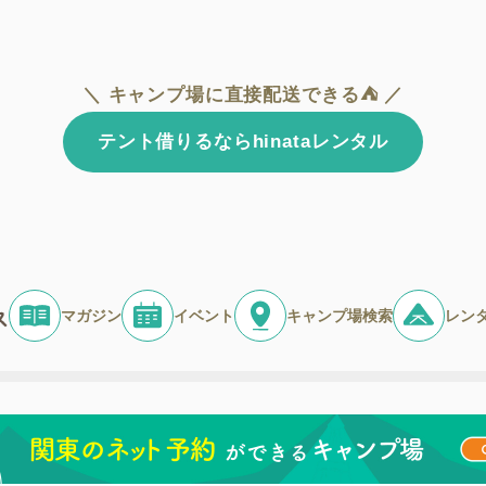
＼ キャンプ場に直接配送できる⛺ ／
テント借りるならhinataレンタル
マガジン
イベント
キャンプ場検索
レン