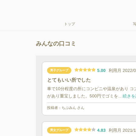
トップ
みんなの口コミ
5.00
利用月
2022/
男子グループ
とてもいい所でした
車で10分程度の所にコンビニや温泉があり 
があり重宝しました。500円でゴミを...
続きを
投稿者：
ちぷみん
さん
4.83
利用月
2021/
男女グループ