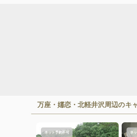
万座・嬬恋・北軽井沢
周辺のキ
ネット予約不可
ネッ