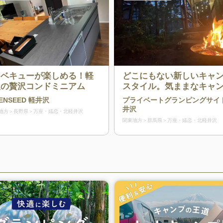
ーベキューが楽しめる！軽
どこにもない新しいキャ
沢の贅沢コンドミニアム
スタイル。気ままなキャ
ライフと快適なコテージ
ENSEED 軽井沢
プライベートグランピングサイ
フの良いとこどり。
井沢
地方
長野県
万座・嬬恋・北軽井沢
関東地方
群馬県
万座・嬬恋・北軽井沢