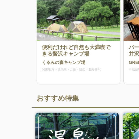
出典:
くるみの森キャンプ場
便利だけれど自然も大満喫で
バ
きる贅沢キャンプ場
井
くるみの森キャンプ場
GRE
関東地方
群馬県
万座・嬬恋・北軽井沢
甲信越
おすすめ特集