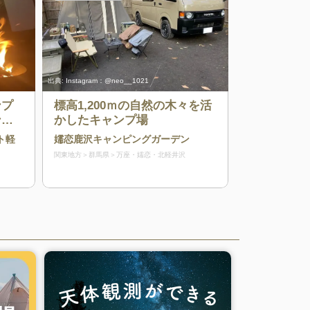
出典:
Instagram：@neo__1021
ンプ
標高1,200ｍの自然の木々を活
ンプ
かしたキャンプ場
ライ
ト軽
嬬恋鹿沢キャンピングガーデン
関東地方
群馬県
万座・嬬恋・北軽井沢